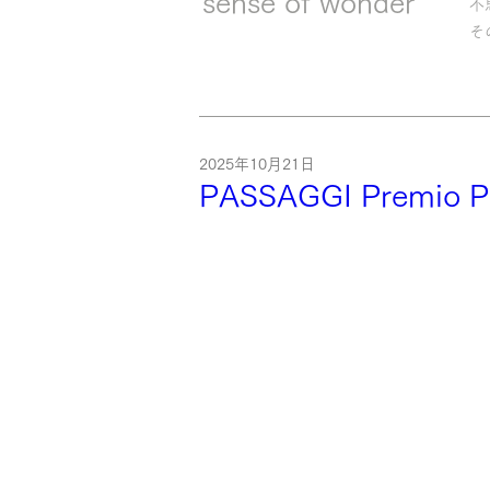
sense of wonder
不
そ
2025年10月21日
PASSAGGI Premio Pao