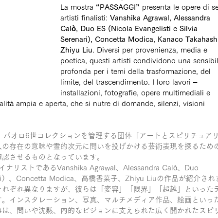
La mostra 
“PASSAGGI”
 presenta le opere di se
artisti finalisti: 
Vanshika Agrawal, Alessandra 
Calò, Duo ES (Nicola Evangelisti e Silvia 
Serenari), Concetta Modica, Kanaco Takahashi
Zhiyu Liu
. Diversi per provenienza, media e 
poetica, questi artisti condividono una sensibil
profonda per i temi della trasformazione, del 
limite, del trascendimento. I loro lavori – 
installazioni, fotografie, opere multimediali e 
lità ampia e aperta, che si nutre di domande, silenzi, visioni 
、パオロ6世コレクションを管理する団体「アートとスピリチュア
人の存在の意味や霊的次元に問いを投げかける芸術表現を探るため
確認させるものとなっています。
トであるVanshika Agrawal、Alessandra Calò、Duo 
Serenari）、Concetta Modica、高橋香菜子、Zhiyu Liuの作品が紹介され
それぞれ異なりますが、彼らは「変容」「限界」「超越」といった
す。インスタレーション、写真、マルチメディア作品、絵画といっ
事は、問いや沈黙、内的なビジョンに支えられた広く開かれたスピ