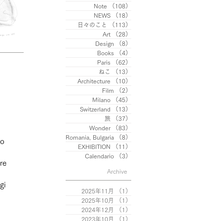
Note
（108）
108件の記事
NEWS
（18）
18件の記事
日々のこと
（113）
113件の記事
Art
（28）
28件の記事
Design
（8）
8件の記事
Books
（4）
4件の記事
Paris
（62）
62件の記事
ねこ
（13）
13件の記事
Architecture
（10）
10件の記事
Film
（2）
2件の記事
Milano
（45）
45件の記事
Switzerland
（13）
13件の記事
旅
（37）
37件の記事
Wonder
（83）
83件の記事
Romania, Bulgaria
（8）
8件の記事
lo 
EXHIBITION
（11）
11件の記事
Calendario
（3）
3件の記事
re 
Archive
gi 
2025年11月
（1）
1件の記事
2025年10月
（1）
1件の記事
2024年12月
（1）
1件の記事
2023年10月
（1）
1件の記事