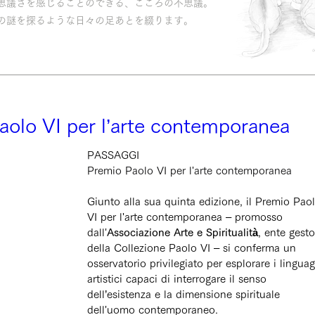
思議さを感じることのできる、こころの不思議。
の謎を探るような日々の足あとを綴ります。
lo VI per l’arte contemporanea
PASSAGGI
Premio Paolo VI per l'arte contemporanea
Giunto alla sua quinta edizione, il Premio Pao
VI per l'arte contemporanea – promosso 
dall'
Associazione Arte e Spiritualità
, ente gesto
della Collezione Paolo VI – si conferma un 
osservatorio privilegiato per esplorare i linguag
artistici capaci di interrogare il senso 
dell’esistenza e la dimensione spirituale 
dell'uomo contemporaneo.