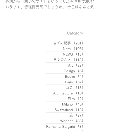
各地から「寒いです！」というせりふや写真で溢れて
おります、皆様御元気でしょうか。 今日はなんと気温
が５℃なの！と、ロシア人の友人にメッセージを送っ
たら、 こちら（モスクワ）はマイナス５℃よ、と返さ
れました、様々な世界が...
Category
全ての記事
（201）
201件の記事
Note
（108）
108件の記事
NEWS
（18）
18件の記事
日々のこと
（113）
113件の記事
Art
（28）
28件の記事
Design
（8）
8件の記事
Books
（4）
4件の記事
Paris
（62）
62件の記事
ねこ
（13）
13件の記事
Architecture
（10）
10件の記事
Film
（2）
2件の記事
Milano
（45）
45件の記事
Switzerland
（13）
13件の記事
旅
（37）
37件の記事
Wonder
（83）
83件の記事
Romania, Bulgaria
（8）
8件の記事