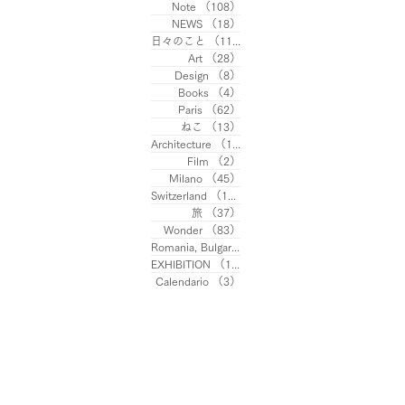
Note
（108）
108件の記事
NEWS
（18）
18件の記事
日々のこと
（113）
113件の記事
Art
（28）
28件の記事
Design
（8）
8件の記事
Books
（4）
4件の記事
Paris
（62）
62件の記事
ねこ
（13）
13件の記事
Architecture
（10）
10件の記事
Film
（2）
2件の記事
Milano
（45）
45件の記事
Switzerland
（13）
13件の記事
旅
（37）
37件の記事
Wonder
（83）
83件の記事
Romania, Bulgaria
（8）
8件の記事
EXHIBITION
（11）
11件の記事
Calendario
（3）
3件の記事