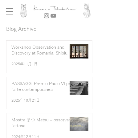
Blog Archive
Workshop Observation and
Discovery at Romania, Shibiu
2025年11月1日
PASSAGGI Premio Paolo VI per
l’arte contemporanea
2025年10月21日
Mostra まつ Matsu – osservare
l’attesa
2024年12月11日