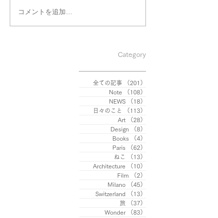
コメントを追加…
PASSAGGI Premio Paolo
Mostra まつ Mat
VI per l’arte
osservare l’attes
contemporanea
Category
全ての記事
（201）
201件の記事
Note
（108）
108件の記事
NEWS
（18）
18件の記事
日々のこと
（113）
113件の記事
Art
（28）
28件の記事
Design
（8）
8件の記事
Books
（4）
4件の記事
Paris
（62）
62件の記事
ねこ
（13）
13件の記事
Architecture
（10）
10件の記事
Film
（2）
2件の記事
Milano
（45）
45件の記事
Switzerland
（13）
13件の記事
旅
（37）
37件の記事
Wonder
（83）
83件の記事