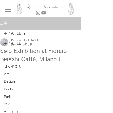
記事
全ての記事
Kanaco TAKAHASHI
全ての記事
2022年10月2日
Solo Exhibition at Fioraio
Note
Bianchi Caffè, Milano IT
NEWS
日々のこと
Art
Design
Books
Paris
ねこ
Architecture