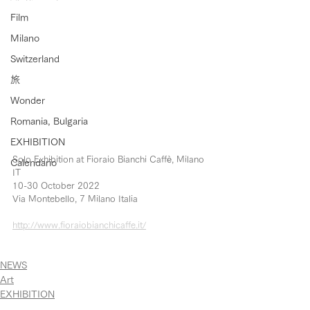
Film
Milano
Switzerland
旅
Wonder
Romania, Bulgaria
EXHIBITION
Solo Exhibition at Fioraio Bianchi Caffè, Milano 
Calendario
IT
10-30 October 2022
Via Montebello, 7 Milano Italia
http://www.fioraiobianchicaffe.it/
NEWS
Art
EXHIBITION