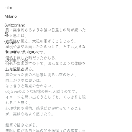
Film
Milano
Switzerland
肌に突き刺さるような強い日差しの時が続いた
旅
かと思えば、
突然強い風と、大粒の雨がそこらじゅう、
Wonder
屋根や葉や地面にたたきつけて、とても大きな
Romania, Bulgaria
音が響いていたのです。
何処を旅した時だったかしら、
EXHIBITION
何処か異国の空の下で、おんなじような体験を
Calendario
した記憶が過る。
嵐の去った後の不思議に明るい空の色と、
雨上がりのにおいは、
はっきりと焦点の合わない、
déjà vuのような記憶の旅へと誘うのです。
イメージを想い出そうとしても、くっきりと現
れること無く、
心理状態や感情、感覚だけが甦ってくること
が、実は心地よく感じたり。
鉛筆で描きながら、
無限に広がる白と黒の間を彷徨う時の感覚に重