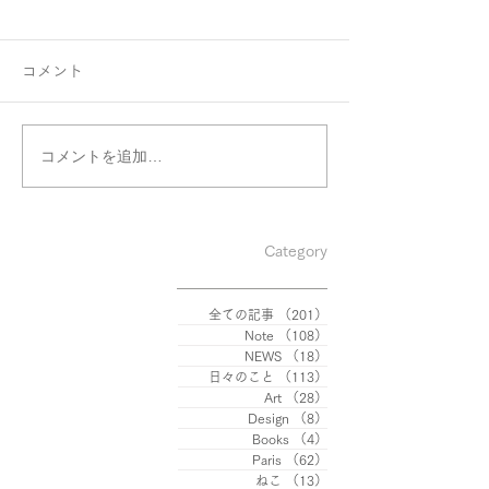
コメント
コメントを追加…
グループ展のお
PASSAGGI Premio Paolo
VI per l’arte
contemporanea
Category
全ての記事
（201）
201件の記事
Note
（108）
108件の記事
NEWS
（18）
18件の記事
日々のこと
（113）
113件の記事
Art
（28）
28件の記事
Design
（8）
8件の記事
Books
（4）
4件の記事
Paris
（62）
62件の記事
ねこ
（13）
13件の記事