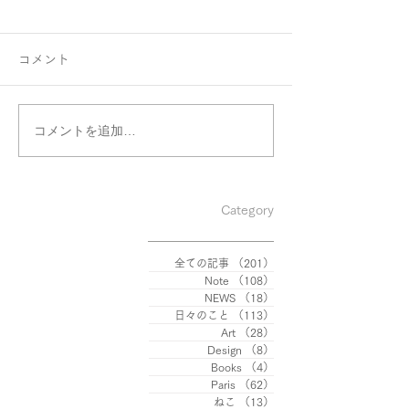
5年前
共有すること。
ふらり、５年前の今頃の記事
ヨーロッパでの生活、
コメント
をのぞいてみました。 ふ
の期間を入れると
ふ、「渡仏します」、だそう
経ちました。やっ
です。 もう、5年も前のこと
タリアへ遊びにき
コメントを追加…
だなんて、なんだか信じられ
日々見ている素晴
ないほどに、 つい最近のこ
を、大切なヒトと
とのよう。 しかし不思議な
という想いは、 
のが、昨年の出来事は、たっ
るのではないでし
Category
た１年前とは思えないほど、
もともと海外へあ
昔に感じたりするのです。...
とがなく、...
全ての記事
（201）
201件の記事
Note
（108）
108件の記事
NEWS
（18）
18件の記事
日々のこと
（113）
113件の記事
Art
（28）
28件の記事
Design
（8）
8件の記事
Books
（4）
4件の記事
Paris
（62）
62件の記事
ねこ
（13）
13件の記事