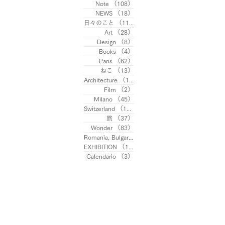
Note
（108）
108件の記事
NEWS
（18）
18件の記事
日々のこと
（113）
113件の記事
Art
（28）
28件の記事
Design
（8）
8件の記事
Books
（4）
4件の記事
Paris
（62）
62件の記事
ねこ
（13）
13件の記事
Architecture
（10）
10件の記事
Film
（2）
2件の記事
Milano
（45）
45件の記事
Switzerland
（13）
13件の記事
旅
（37）
37件の記事
Wonder
（83）
83件の記事
Romania, Bulgaria
（8）
8件の記事
EXHIBITION
（11）
11件の記事
Calendario
（3）
3件の記事