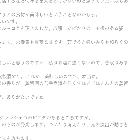
生活するなど何年も出来るわけがないわと思っていた時期もあ
タリアの食材が美味しいということなのかしら。
しいです。
にルッコラを頂きました。収穫したばかりの土＋根のある姿
もよく、栄養素も豊富な葉です。茹でると強い香りも和らぐの
す。
楽しいと思うのですが、私はお酒に強くないので、普段はあま
、食後酒です。これが、美味しいのです、本当に。
萄の香りが、蒸留酒の苦手意識を無くすほど（ほとんどの蒸留
が、ありがたいですね。
co）、ミケランジェロのピエタがあるところですが、
そのものが発光します。ついたり消えたり、光の演出が動きと
た光を放ちます。