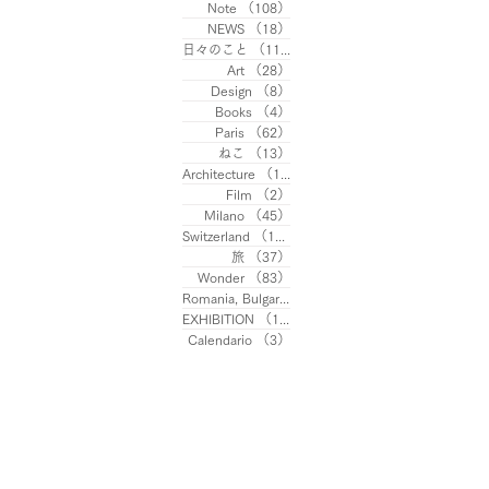
Note
（108）
108件の記事
NEWS
（18）
18件の記事
日々のこと
（113）
113件の記事
Art
（28）
28件の記事
Design
（8）
8件の記事
Books
（4）
4件の記事
Paris
（62）
62件の記事
ねこ
（13）
13件の記事
Architecture
（10）
10件の記事
Film
（2）
2件の記事
Milano
（45）
45件の記事
Switzerland
（13）
13件の記事
旅
（37）
37件の記事
Wonder
（83）
83件の記事
Romania, Bulgaria
（8）
8件の記事
EXHIBITION
（11）
11件の記事
Calendario
（3）
3件の記事