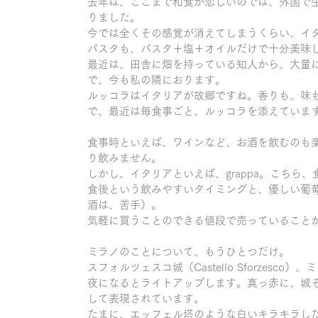
去年は、ここまで和食が恋しいのでは、外国で
りました。
今では全くその感覚が消えてしまうくらい、イ
パスタも、パスタ＋塩＋オイルだけで十分美味
最近は、田舎に畑を持っている知人から、大量
で、今も私の隣におります。
ルッコラはイタリアが故郷ですね。香りも、味
で、最近は毎食事ごと、ルッコラを添えていま
食事時といえば、ワインなど、お酒を飲むのも
り飲みません。
しかし、イタリアといえば、grappa。こちら
食後という飲みやすいタイミングと、優しい葡
酒は、苦手）。
気軽に買うことのできる値段で売っていること
ミラノのことについて、もうひとつだけ。
スフォルツェスコ城（Castello Sforzes
夜になるとライトアップします。真っ赤に、城
して表現されています。
たまに、エッフェル塔のような白いキラキラし