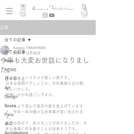
記事
全ての記事
Kanaco TAKAHASHI
全ての記事
2011年12月30日
今年も大変お世話になりまし
Note
た。
NEWS
東の空に、シリウスが美しい夜です。
日々のこと
日本は夜明けでしょうか、今年最後の日の朝、
Art
美しいかしら。
皆様いかがお過ごしですか。
Design
Books
いつもより澄んだ夜空の星を見上げています
と、今年一年の様々な出来事が思い出されま
Paris
す。
異国の空の下、色々なことがありましたが、今
ねこ
年も無事に年を越すことが出来そうです。
Architecture