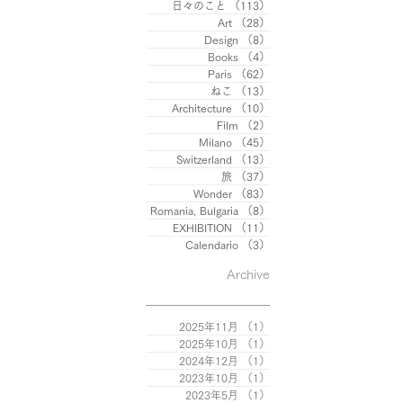
日々のこと
（113）
113件の記事
Art
（28）
28件の記事
Design
（8）
8件の記事
Books
（4）
4件の記事
Paris
（62）
62件の記事
ねこ
（13）
13件の記事
Architecture
（10）
10件の記事
Film
（2）
2件の記事
Milano
（45）
45件の記事
Switzerland
（13）
13件の記事
旅
（37）
37件の記事
Wonder
（83）
83件の記事
Romania, Bulgaria
（8）
8件の記事
EXHIBITION
（11）
11件の記事
Calendario
（3）
3件の記事
Archive
2025年11月
（1）
1件の記事
2025年10月
（1）
1件の記事
2024年12月
（1）
1件の記事
2023年10月
（1）
1件の記事
2023年5月
（1）
1件の記事