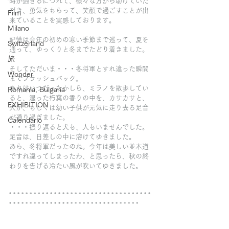
時が過ぎるにつれて、様々な方から助けていた
だき、勇気をもらって、笑顔で過ごすことが出
Film
来ていることを実感しております。
Milano
記憶は今年の初めの寒い季節まで巡って、夏を
Switzerland
通って、ゆっくりと冬までたどり着きました。
旅
そしてただいま・・・冬将軍とすれ違った瞬間
Wonder
までフラッシュバック。
あれはいつだったかしら、ミラノを散歩してい
Romania, Bulgaria
ると、湿った朽葉の香りの中を、カサカサと、
EXHIBITION
犬か、もしくは幼い子供が元気に走り去る足音
が通り過ぎました。
Calendario
・・・振り返ると犬も、人もいませんでした。
足音は、日差しの中に溶けてゆきました。
あら、冬将軍だったのね。今年は美しい並木道
ですれ違ってしまったわ、と思ったら、秋の終
わりを告げる冷たい風が吹いてゆきました。
* * * * * * * * * * * * * * * * * * * * * * * * * * * * * * * * * * * 
* * * * * * * * * * * * * * * * * * * * * * * * * * * * * * * *