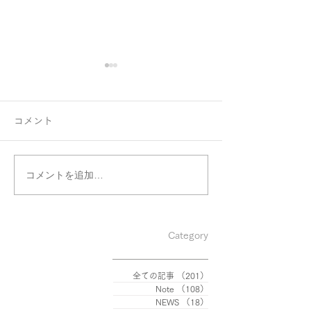
コメント
コメントを追加…
PASSAGGI Premio Paolo
Solo Exhibition a
VI per l’arte
Bianchi Caffè, M
contemporanea
Category
全ての記事
（201）
201件の記事
Note
（108）
108件の記事
NEWS
（18）
18件の記事