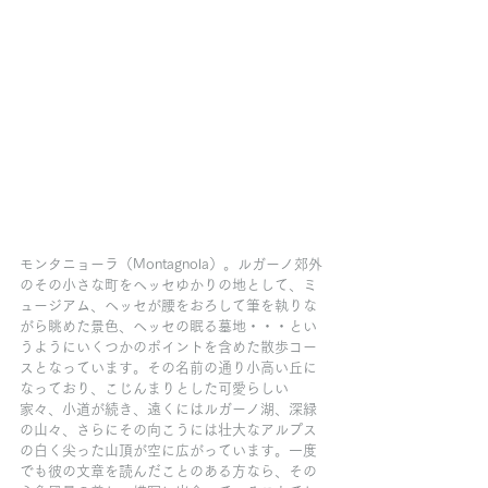
モンタニョーラ（Montagnola）。ルガーノ郊外
のその小さな町をヘッセゆかりの地として、ミ
ュージアム、ヘッセが腰をおろして筆を執りな
がら眺めた景色、ヘッセの眠る墓地・・・とい
うようにいくつかのポイントを含めた散歩コー
スとなっています。その名前の通り小高い丘に
なっており、こじんまりとした可愛らしい
家々、小道が続き、遠くにはルガーノ湖、深緑
の山々、さらにその向こうには壮大なアルプス
の白く尖った山頂が空に広がっています。一度
でも彼の文章を読んだことのある方なら、その