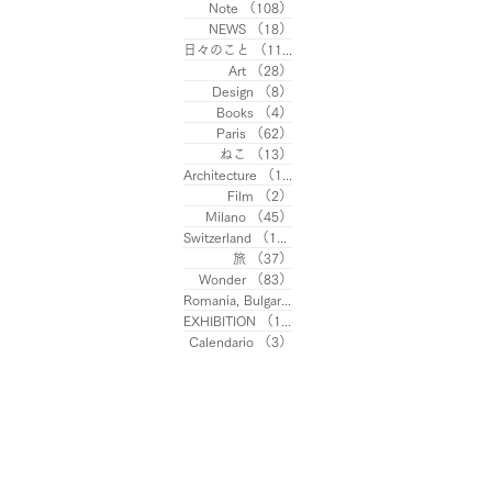
Note
（108）
108件の記事
NEWS
（18）
18件の記事
日々のこと
（113）
113件の記事
Art
（28）
28件の記事
Design
（8）
8件の記事
Books
（4）
4件の記事
Paris
（62）
62件の記事
ねこ
（13）
13件の記事
Architecture
（10）
10件の記事
Film
（2）
2件の記事
Milano
（45）
45件の記事
Switzerland
（13）
13件の記事
旅
（37）
37件の記事
Wonder
（83）
83件の記事
Romania, Bulgaria
（8）
8件の記事
EXHIBITION
（11）
11件の記事
Calendario
（3）
3件の記事