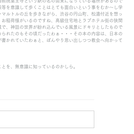
梅照院薬王寺という駅の名の由来になっている場所があるので
様等を意識して歩くことはとても面白いという事をむか～し学
ンマルトルの丘を歩きながら、渋谷の円山町、松濤付近を想っ
、お稲荷様がいるのですね、高級住宅地とラブホテル街の狭間
域で、神話の世界が紛れ込んでいる風景にドキリとしたもので
められたのもその頃だったわぁ・・・その本の内容は、日本の
が書かれていたわぁと、ぼんやり思い出しつつ教会へ向かって
ことを、無意識に知っているのかしら。